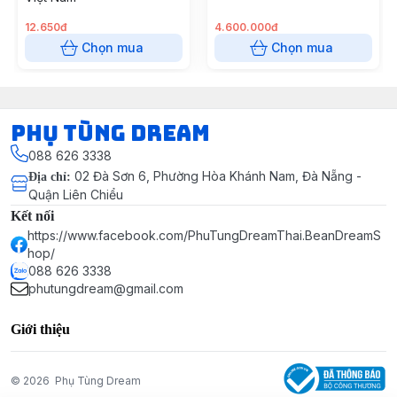
12.650đ
4.600.000đ
Chọn mua
Chọn mua
Phụ Tùng Dream
088 626 3338
02 Đà Sơn 6, Phường Hòa Khánh Nam, Đà Nẵng -
Địa chỉ
:
Quận Liên Chiểu
Kết nối
https://www.facebook.com/PhuTungDreamThai.BeanDreamS
hop/
088 626 3338
phutungdream@gmail.com
Giới thiệu
© 2026
Phụ Tùng Dream