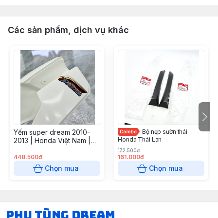
Các sản phẩm, dịch vụ khác
Yếm super dream 2010-
Bộ nẹp sườn thái
Honda Thái Lan
2013 | Honda Việt Nam |
64330KVV930ZA
172.500đ
448.500đ
161.000đ
Chọn mua
Chọn mua
Phụ Tùng Dream