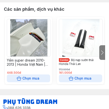
Các sản phẩm, dịch vụ khác
Yếm super dream 2010-
Bộ nẹp sườn thái
Honda Thái Lan
2013 | Honda Việt Nam |
64330KVV930ZA
172.500đ
448.500đ
161.000đ
Chọn mua
Chọn mua
Phụ Tùng Dream
088 626 3338