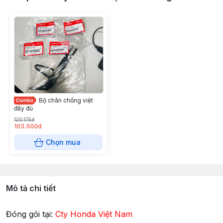
Bộ chân chống việt
đầy đủ
120.175đ
103.500đ
Chọn mua
Mô tả chi tiết
Đóng gói tại:
Cty Honda Việt Nam