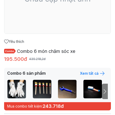
Yêu thích
Combo 6 món chăm sóc xe
195.500đ
439.218,2đ
Combo
6
sản phẩm
Xem tất cả
243.718đ
Mua combo tiết kiệm: