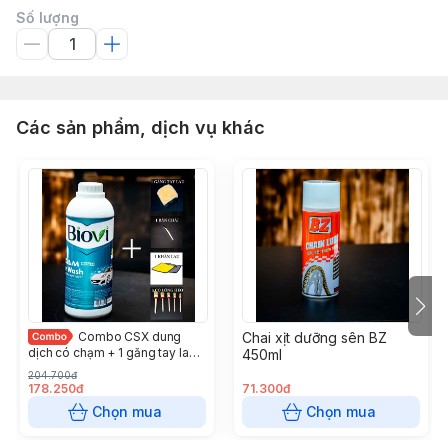
Số lượng
Các sản phẩm, dịch vụ khác
Combo CSX dung
Chai xịt dưỡng sên BZ
dịch có chạm + 1 găng tay lau+
450ml
bàn chải nhỏ + khăn lau + cọ
204.700đ
lông heo
178.250đ
71.300đ
Chọn mua
Chọn mua