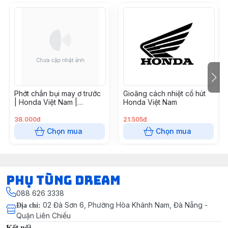
Phớt chắn bụi may ơ trước
Gioăng cách nhiệt cổ hút
| Honda Việt Nam |
Honda Việt Nam
91251GN5901
38.000đ
21.505đ
Chọn mua
Chọn mua
Phụ Tùng Dream
088 626 3338
02 Đà Sơn 6, Phường Hòa Khánh Nam, Đà Nẵng -
Địa chỉ
:
Quận Liên Chiểu
Kết nối