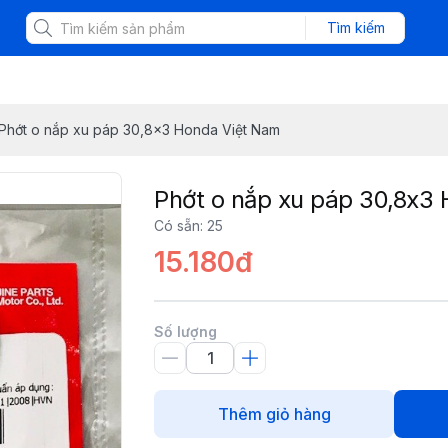
Tìm kiếm
Phớt o nắp xu páp 30,8x3 Honda Việt Nam
Phớt o nắp xu páp 30,8x3
Có sẵn
:
25
15.180đ
Số lượng
Thêm giỏ hàng