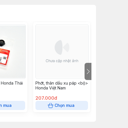
 Honda Thái
Phớt, thân dầu xu páp <bộ>
Gioăng đầu xy 
Honda Việt Nam
Việt Nam
207.000đ
316.250đ
n mua
Chọn mua
Chọn