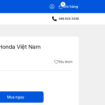
0
Giỏ hàng
088 626 3338
 Honda Việt Nam
Yêu thích
Mua ngay