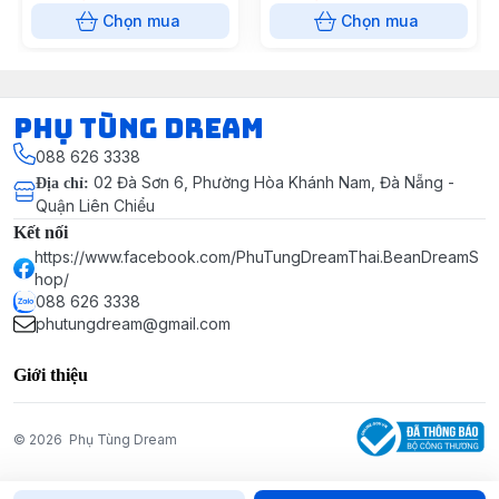
Chọn mua
Chọn mua
Phụ Tùng Dream
088 626 3338
02 Đà Sơn 6, Phường Hòa Khánh Nam, Đà Nẵng -
Địa chỉ
:
Quận Liên Chiểu
Kết nối
https://www.facebook.com/PhuTungDreamThai.BeanDreamS
hop/
088 626 3338
phutungdream@gmail.com
Giới thiệu
© 2026
Phụ Tùng Dream