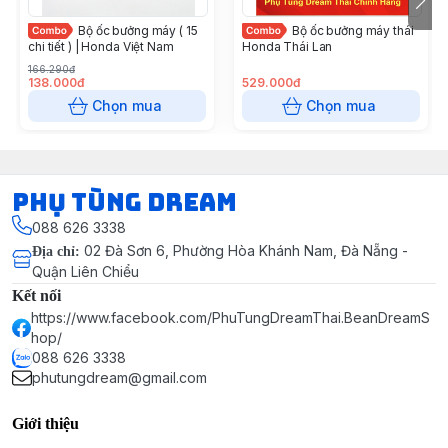
Bộ ốc bưởng máy ( 15
Bộ ốc bưởng máy thái
chi tiết ) | Honda Việt Nam
Honda Thái Lan
166.290đ
138.000đ
529.000đ
Chọn mua
Chọn mua
Phụ Tùng Dream
088 626 3338
02 Đà Sơn 6, Phường Hòa Khánh Nam, Đà Nẵng -
Địa chỉ
:
Quận Liên Chiểu
Kết nối
https://www.facebook.com/PhuTungDreamThai.BeanDreamS
hop/
088 626 3338
phutungdream@gmail.com
Giới thiệu