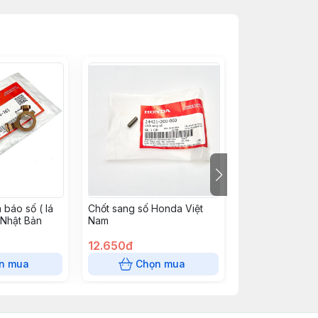
 báo số ( lá
Chốt sang số Honda Việt
Bánh răng số 2
Nhật Bản
Nam
(17răng) Honda
12.650đ
94.875đ
n mua
Chọn mua
Chọn