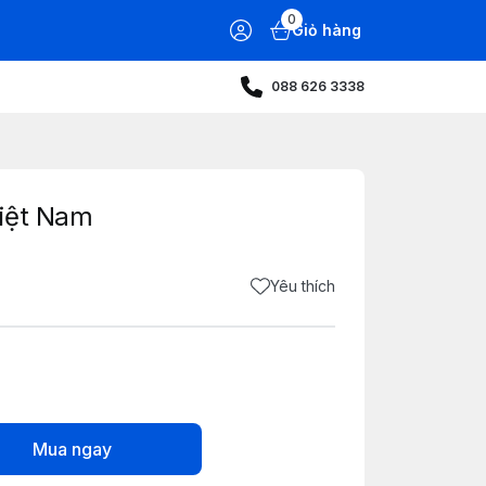
0
Giỏ hàng
088 626 3338
iệt Nam
Yêu thích
Mua ngay