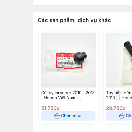
Các sản phẩm, dịch vụ khác
Gù tay lái super 2010 - 2013
Tay nắm bên t
| Honda Việt Nam |
2013 ) | Hond
53105KEV901
53166KVV91
51.750đ
28.750đ
Chọn mua
Ch