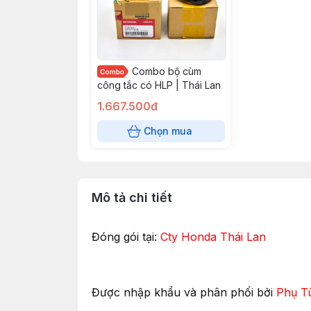
Combo bộ cùm
công tắc có HLP | Thái Lan
1.667.500đ
Chọn mua
Mô tả chi tiết
Đóng gói tại:
Cty Honda Thái Lan
Được nhập khẩu và phân phối bởi
Phụ T