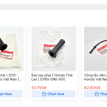
rái ( 2010 -
Bao tay phải | Honda Thái
Công tắc đèn 
a Việt Nam |
Lan | 53165-GN5-900
Honda Việt N
0
51.750đ
82.800đ
ọn mua
Chọn mua
Chọ