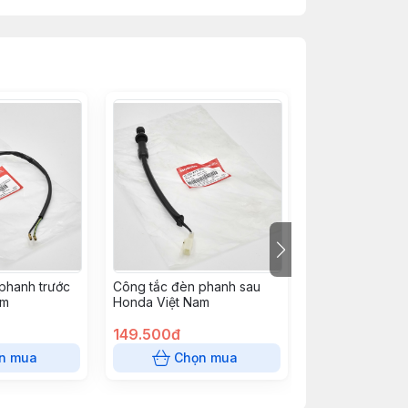
phanh trước
Công tắc đèn phanh sau
Bộ cùm 
am
Honda Việt Nam
dream việt ( ch
Honda Việt Na
759.000đ
149.500đ
736.000đ
n mua
Chọn mua
Chọn