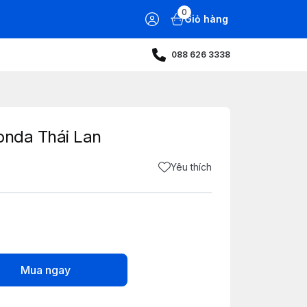
0
Giỏ hàng
088 626 3338
Honda Thái Lan
Yêu thích
Mua ngay