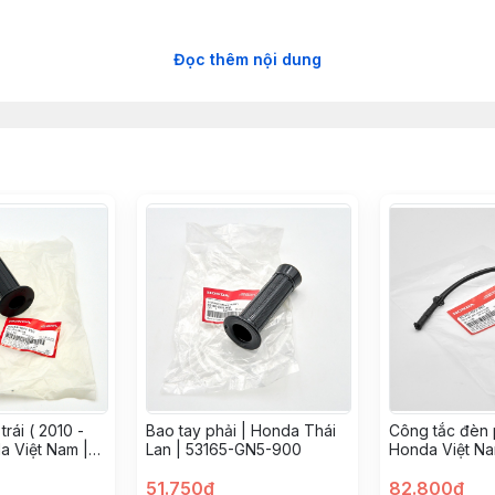
Đọc thêm nội dung
ói bởi công ty Honda Việt Nam. Shop cam kết bán hàng chính hãn
ghệ cao của Honda Việt Nam và được nhập trực tiếp từ công ty.  
nên có đặc điểm là rất nhẹ. Ngoài ra, tay nắm xe Dream cũng có ố
ắc sản phẩm là đen nhám. Sản phẩm có chất lượng cao, hỗ trợ ng
m giác thoải mái cho người dùng. Người lái sẽ cảm thấy dễ chịu s
 thuộc top đầu. Bạn dùng 10 năm cũng không hỏng. 
 lái xe của bạn an toàn, thoải mái hơn. 
rái ( 2010 -
Bao tay phải | Honda Thái
Công tắc đèn 
a Việt Nam |
Lan | 53165-GN5-900
Honda Việt N
0
i là 40.000vnđ/bộ. 
51.750đ
82.800đ