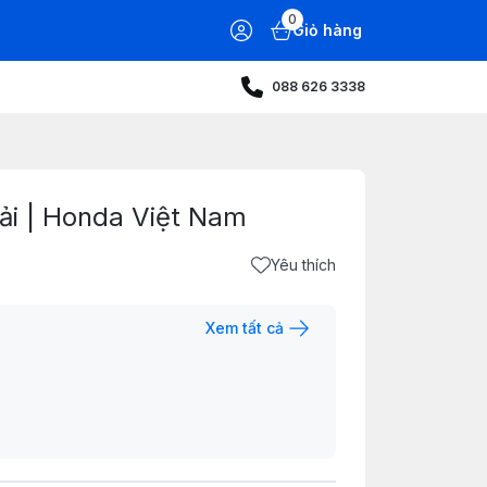
0
Giỏ hàng
088 626 3338
hải | Honda Việt Nam
Yêu thích
Xem tất cả