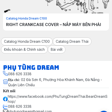
Catalog Honda Dream C100
RIGHT CRANKCASE COVER – NẮP MÁY BÊN PHẢI
Catalog Honda Dream C100
Catalog Dream Thái
Điều khoản & Chính sách
Bài viết
Phụ Tùng Dream
088 626 3338
02 Đà Sơn 6, Phường Hòa Khánh Nam, Đà Nẵng -
Địa chỉ
:
Quận Liên Chiểu
Kết nối
https://www.facebook.com/PhuTungDreamThai.BeanDreamS
hop/
088 626 3338
phutungdream@gmail.com