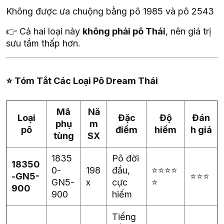
Không được ưa chuộng bằng pô 1985 và pô 2543
👉 Cả hai loại này
không phải pô Thái
, nên giá trị
sưu tầm thấp hơn.
⭐
Tóm Tắt Các Loại Pô Dream Thái
Mã
Nă
Loại
Đặc
Độ
Đán
phụ
m
pô
điểm
hiếm
h giá
tùng
SX
1835
Pô đời
18350
0-
198
đầu,
⭐⭐⭐⭐
-GN5-
⭐⭐⭐
GN5-
x
cực
⭐
900
900
hiếm
Tiếng