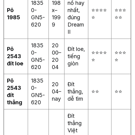
1835
198
nổ hay
Pô
0-
x–
nhất,
⭐⭐⭐⭐
⭐⭐⭐
1985
GN5-
199
đúng
⭐
⭐⭐
620
9
Dream
II
1835
20
Pô
Đít loe,
0-
00–
⭐⭐⭐⭐
⭐⭐⭐
2543
tiếng
GN5-
20
⭐
⭐
đít loe
giòn
620
04
Pô
1835
20
Đít
2543
0-
04–
thẳng,
⭐⭐
⭐⭐
đít
GN5-
nay
dễ tìm
thẳng
620
Đít
thẳng
Việt