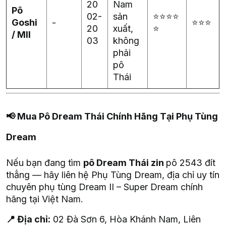
20
Nam
Pô
02-
sản
⭐⭐⭐⭐
Goshi
-
⭐⭐⭐
20
xuất,
⭐
/ MII
03
không
phải
pô
Thái
📢
Mua Pô Dream Thái Chính Hãng Tại Phụ Tùng
Dream
Nếu bạn đang tìm
pô Dream Thái zin
pô 2543 đít
thẳng — hãy liên hệ Phụ Tùng Dream, địa chỉ uy tín
chuyên phụ tùng Dream II – Super Dream chính
hãng tại Việt Nam.
📍 Địa chỉ:
02 Đà Sơn 6, Hòa Khánh Nam, Liên