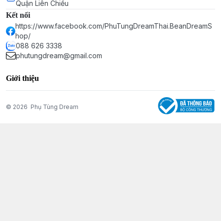
Quận Liên Chiểu
Kết nối
https://www.facebook.com/PhuTungDreamThai.BeanDreamS
hop/
088 626 3338
phutungdream@gmail.com
Giới thiệu
© 2026
Phụ Tùng Dream